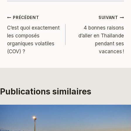
Navigation
PRÉCÉDENT
SUIVANT
C’est quoi exactement
4 bonnes raisons
de
les composés
d’aller en Thaïlande
l’article
organiques volatiles
pendant ses
(COV) ?
vacances !
Publications similaires